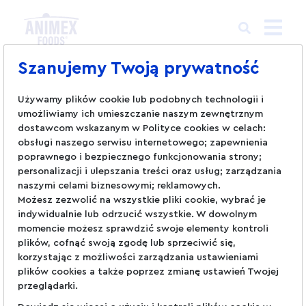
Szanujemy Twoją prywatność
Używamy plików cookie lub podobnych technologii i
umożliwiamy ich umieszczanie naszym zewnętrznym
dostawcom wskazanym w Polityce cookies w celach:
I would like to participate in
obsługi naszego serwisu internetowego; zapewnienia
poprawnego i bezpiecznego funkcjonowania strony;
the recruitment process. Can I
personalizacji i ulepszania treści oraz usług; zarządzania
do it online?
naszymi celami biznesowymi; reklamowych.
Możesz zezwolić na wszystkie pliki cookie, wybrać je
indywidualnie lub odrzucić wszystkie. W dowolnym
We are flexible and we try to adapt to each
momencie możesz sprawdzić swoje elementy kontroli
individual situation. We do not rule out a
plików, cofnąć swoją zgodę lub sprzeciwić się,
remote meeting.
korzystając z możliwości zarządzania ustawieniami
plików cookies a także poprzez zmianę ustawień Twojej
przeglądarki.
Czytaj więcej