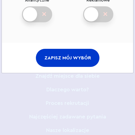
Analityczne
Reklamowe
Nasze wartości etyczne
Fundacja Animex
Kariera
ZAPISZ MÓJ WYBÓR
Oferty pracy
Znajdź miejsce dla siebie
Dlaczego warto?
Proces rekrutacji
Najczęściej zadawane pytania
Nasze lokalizacje