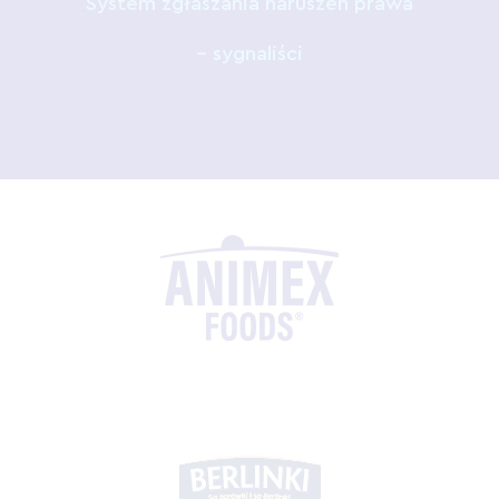
System zgłaszania naruszeń prawa
– sygnaliści